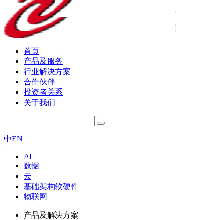
首页
产品及服务
行业解决方案
合作伙伴
投资者关系
关于我们
中
EN
AI
数据
云
基础架构软硬件
物联网
产品及解决方案