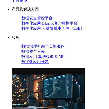
了解更多
产品及解决方案
数据安全管控平台
数字化应用-Bluenic客户数据平台
数字化应用-云捷集成中间件（ESB）
服务
数据治理咨询与实施服务
数据资产入表
数据应用-算法模型 & ML
数字化应用开发